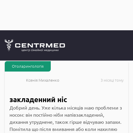
Запитання до
CENTRMED: Задай питання лікарю онлайн
Отоларингологія
Ксенія Михаленко
3 місяці тому
закладенний ніс
Добрий день. Уже кілька місяців маю проблеми з
носом: він постійно ніби напівзакладений,
дихання утруднене, також гірше відчуваю запахи.
Помітила що після вмивання або коли нахиляю