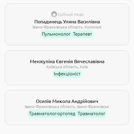
Срібний лікар
Попадинець Уляна Василівна
Івано-Франківська область
Коломия
Пульмонолог
Терапевт
Менжуліна Євгенія Вячеславівна
Kиївська область
Київ
Інфекціоніст
Осипів Микола Андрійович
Івано-Франківська область
Івано-Франківськ
Травматолог-ортопед
Травматолог