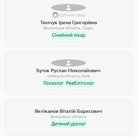
Срібний лікар
Тимчук Ірина Григорівна
Волинська область
Луцьк
Сімейний лікар
Буток Руслан Миколайович
Kиївська область
Київ
Психолог
Реабілітолог
Веліканов Віталій Борисович
Запорізька область
Дитячий уролог