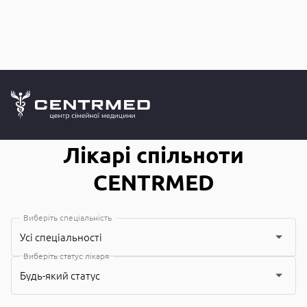
Лікарі спіл
CENTRMED: Задай питання лікарю онлайн
Лікарі спільноти
CENTRMED
Виберіть спеціальність
Усі спеціальності
Виберіть статус лікаря
Будь-який статус