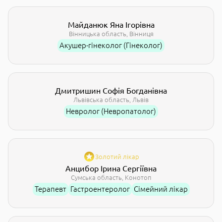
Майданюк Яна Ігорівна
Вінницька область
Вінниця
Акушер-гінеколог (Гінеколог)
Дмитришин Софія Богданівна
Львівська область
Львів
Невролог (Невропатолог)
Золотий лікар
Анцибор Ірина Сергіївна
Сумська область
Конотоп
Терапевт
Гастроентеролог
Сімейний лікар