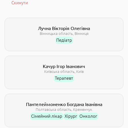
Скинути
Лучна Вікторія Олегівна
Вінницька область
Вінниця
Педіатр
Качур Ігор Іванович
Kиївська область
Київ
Терапевт
Пантелеймоненко Богдана Іванівна
Полтавська область
Кременчук
Сімейний лікар
Хірург
Онколог