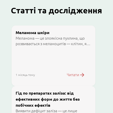
Статті та дослідження
Меланома шкіри
Меланома — це злоякісна пухлина, що
розвивається з меланоцитів — клітин, які
виробляють пігмент меланін.
Незважаючи на те, що меланома
становить невелику частку всіх випадків
раку шкіри, саме вона є найбільш
агресивною через високий ризик
Читати
1 місяць тому
швидкого метастазування.
Гід по препаратах заліза: від
ефективних форм до життя без
побічних ефектів
Виявити дефіцит заліза — це лише