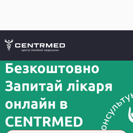
Безкоштовно
Запитай лікаря
онлайн в
CENTRMED