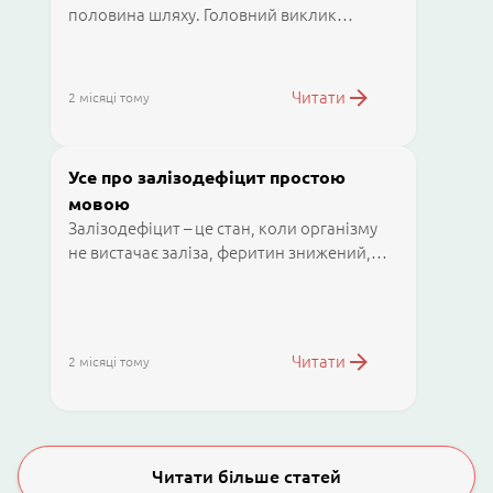
половина шляху. Головний виклик
починається тоді, коли перед вами
з’являються десятки різних баночок:
сульфати, фумарати, хелати чи
Читати
2 місяці тому
ліпосомальні форми.
Усе про залізодефіцит простою
мовою
Залізодефіцит – це стан, коли організму
не вистачає заліза, феритин знижений,
але рівень гемоглобіну ще в межах норми.
Залізодефіцитна анемія – це стан, коли
вже є н синтезу гемоглобіну та
еритроцитів.
Читати
2 місяці тому
Читати більше статей