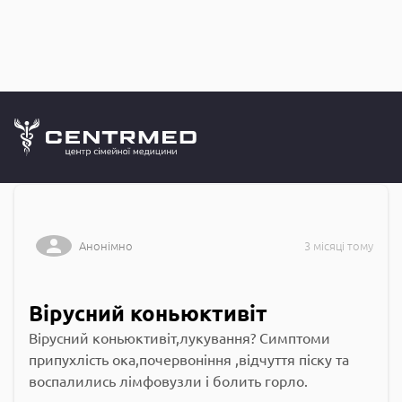
Запитання до
CENTRMED: Задай питання лікарю онлайн
Анонімно
3 місяці тому
Вірусний коньюктивіт
Вірусний коньюктивіт,лукування? Симптоми
припухлість ока,почервоніння ,відчуття піску та
воспалились лімфовузли і болить горло.