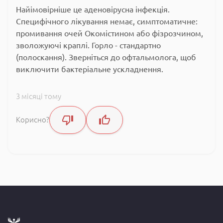
Найімовірніше це аденовірусна інфекція.
Специфічного лікування немає, симптоматичне:
промивання очей Окомістином або фізрозчином,
зволожуючі краплі. Горло - стандартно
(полоскання). Зверніться до офтальмолога, щоб
виключити бактеріальне ускладнення.
3 місяці тому
Корисно?