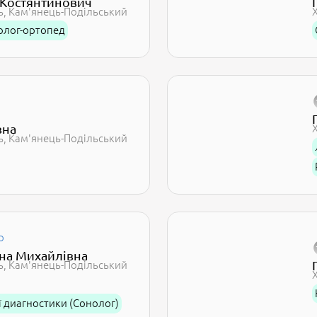
 Костянтинович
ь
Кам'янець-Подільський
олог-ортопед
вна
ь
Кам'янець-Подільський
р
на Михайлівна
ь
Кам'янець-Подільський
ї диагностики (Сонолог)