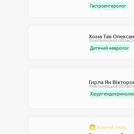
Гастроентеролог
Хома Тая Олекса
Хмельницька област
Дитячий невролог
Гирла Ян Вікторо
Хмельницька област
Хірург-ендокриноло
Золотий лікар