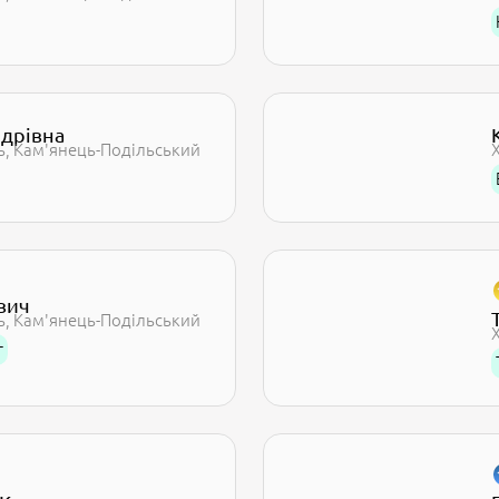
ндрівна
ь
Кам'янець-Подільський
вич
ь
Кам'янець-Подільський
г