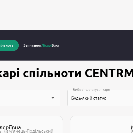
ікарі спільноти CENTRMED
ільнота
Запитання
Лікарі
Блог
карі спільноти CENTR
Виберіть статус лікаря
Будь-який статус
леріївна
ь
Кам'янець-Подільський