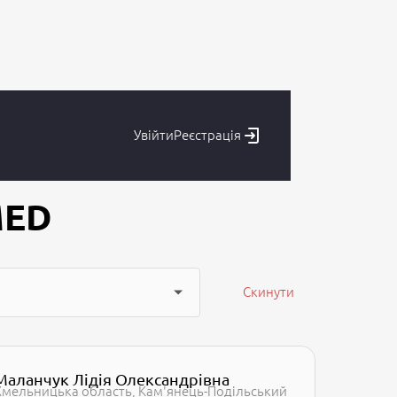
Увійти
Реєстрація
MED
Скинути
Маланчук Лідія Олександрівна
Хмельницька область
Кам'янець-Подільський