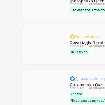
Григоренко Олег
Хмельницька област
Стоматолог
Стомат
Золотий лікар
Гожа Надія Петрі
Хмельницька област
ЛОР-лікар
Діамантовий ліка
Литовченко Окса
Хмельницька област
Уролог
Лікар ультразвуково