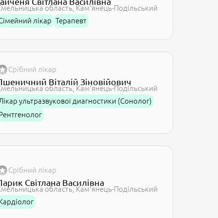
Гайченя Світлана Василівна
Хмельницька область
Кам'янець-Подільський
Сімейний лікар
Терапевт
Срібний лікар
Пшеничний Віталій Зіновійович
Хмельницька область
Кам'янець-Подільський
Лікар ультразвукової диагностики (Сонолог)
Рентгенолог
Срібний лікар
Парик Світлана Василівна
Хмельницька область
Кам'янець-Подільський
Кардіолог