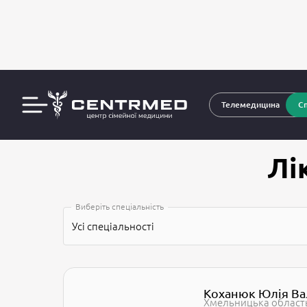
Л
CENTRMED: Задай питання лікарю онлайн
Телемедицина
Сп
Лі
Виберіть спеціальність
Усі спеціальності
Коханюк Юлія Ва
Хмельницька област