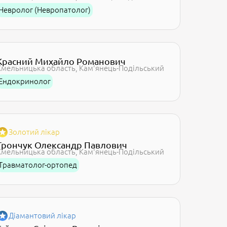
Невролог (Невропатолог)
Красний Михайло Романович
Хмельницька область
Кам'янець-Подільський
Ендокринолог
Золотий лікар
Трончук Олександр Павлович
Хмельницька область
Кам'янець-Подільський
Травматолог-ортопед
Діамантовий лікар