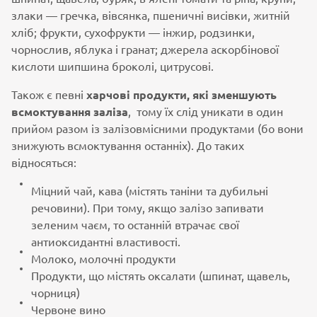
злаки — гречка, вівсянка, пшеничні висівки, житній
хліб; фрукти, сухофрукти — інжир, родзинки,
чорнослив, яблука і гранат; джерела аскорбінової
кислоти шипшина броколі, цитрусові.
Також є певні
харчові продукти, які зменшують
всмоктування заліза
, тому їх слід уникати в один
прийом разом із залізовмісними продуктами (бо вони
знижують всмоктування останніх). До таких
відносяться:
Міцний чай, кава (містять таніни та дубильні
речовини). При тому, якщо залізо запивати
зеленим чаєм, то останній втрачає свої
антиоксидантні властивості.
Молоко, молочні продукти
Продукти, що містять оксалати (шпинат, щавель,
чорниця)
Червоне вино