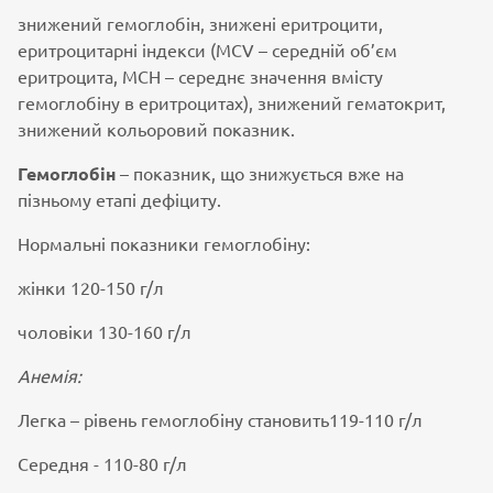
знижений гемоглобін, знижені еритроцити,
еритроцитарні індекси (MCV – середній об’єм
еритроцита, MCH – середнє значення вмісту
гемоглобіну в еритроцитах), знижений гематокрит,
знижений кольоровий показник.
Гемоглобін
– показник, що знижується вже на
пізньому етапі дефіциту.
Нормальні показники гемоглобіну:
жінки 120-150 г/л
чоловіки 130-160 г/л
Анемія:
Легка – рівень гемоглобіну становить119-110 г/л
Середня - 110-80 г/л