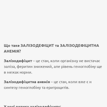
Що таке ЗАЛІЗОДЕФІЦИТ та ЗАЛІЗОДЕФІЦИТНА
АНЕМІЯ?
Залізодефіцит
– це стан, коли організму не вистачає
заліза, феритин знижений, але рівень гемоглобіну ще
в межах норми.
Залізодефіцитна анемія
– це стан, коли вже є н
синтезу гемоглобіну та еритроцитів.
У зоні ризику залізодефіциту: