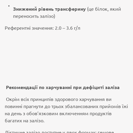
Знижений рівень трансферину
(це білок, який
переносить залізо)
Референтні значення: 2.0 – 3.6 г/л
Рекомендації по харчуванні при дефіциті заліза
Окрім всіх принципів здорового харчування ви
повинні прагнути до трьох збалансованих прийомів їжі
на день з обов’язковим включенням продуктів
багатих на залізо.
Дієтичне залізо доступне у двох формах: гемове