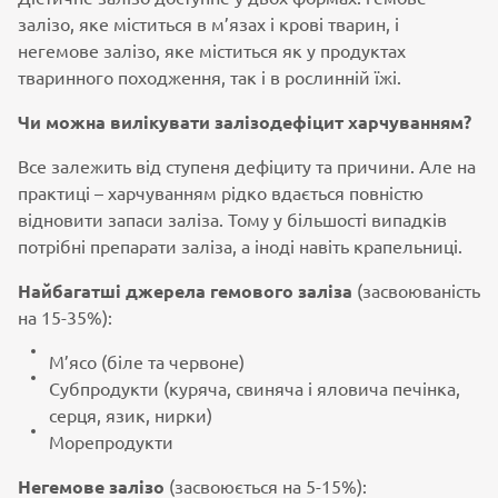
залізо, яке міститься в м’язах і крові тварин, і
негемове залізо, яке міститься як у продуктах
тваринного походження, так і в рослинній їжі.
Чи можна вилікувати залізодефіцит харчуванням?
Все залежить від ступеня дефіциту та причини. Але на
практиці – харчуванням рідко вдається повністю
відновити запаси заліза. Тому у більшості випадків
потрібні препарати заліза, а іноді навіть крапельниці.
Найбагатші джерела гемового заліза
(засвоюваність
на 15-35%):
М’ясо (біле та червоне)
Субпродукти (куряча, свиняча і яловича печінка,
серця, язик, нирки)
Морепродукти
Негемове залізо
(засвоюється на 5-15%):