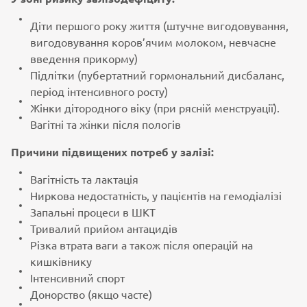
Діти першого року життя (штучне вигодовування,
вигодовування коров’ячим молоком, невчасне
введення прикорму)
Підлітки (пубертатний гормональний дисбаланс,
період інтенсивного росту)
Жінки дітородного віку (при рясній менструації).
Вагітні та жінки після пологів
Причини підвищених потреб у залізі:
Вагітність та лактація
Ниркова недостатність, у пацієнтів на гемодіалізі
Запальні процеси в ШКТ
Тривалий прийом антацидів
Різка втрата ваги а також після операцій на
кишківнику
Інтенсивний спорт
Донорство (якщо часте)