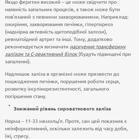
Якщо феритин високий – це може свідчити про
наявність запальних процесів, а також може бути
пов'язаний з певними захворюваннями. Наприклад:
ожиріння, захворювання печінки, гіпертиреоз
(надмірна активність щитоподібної залози),
ревматоїдний артрит та інші. Тому, додатково
рекомендується визначати
насичення трансферину
залізом та С-реактивний білок
(будуть підвищені при
запаленні).
Надлишок заліза в організмі може призвести до
пошкодження печінки, порушення роботи серця,
розвитку інсулінорезистентності, загального
погіршення стану.
Знижений рівень сироваткового заліза
Норма – 11-33 мкмоль/л. Проте, сам цей показник є
неінформативний, оскільки залежить від часу доби,
їжі, стресу.