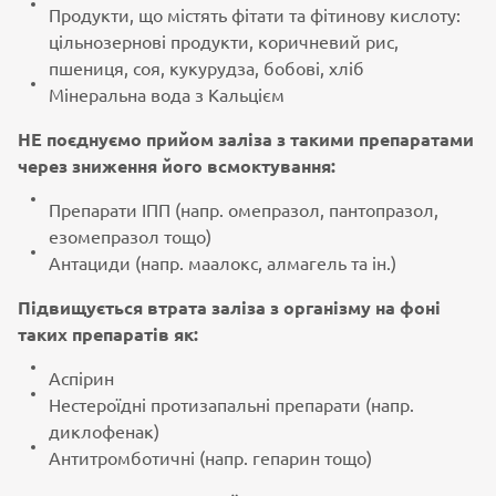
Продукти, що містять фітати та фітинову кислоту:
цільнозернові продукти, коричневий рис,
пшениця, соя, кукурудза, бобові, хліб
Мінеральна вода з Кальцієм
НЕ поєднуємо прийом заліза з такими препаратами
через зниження його всмоктування:
Препарати ІПП (напр. омепразол, пантопразол,
езомепразол тощо)
Антациди (напр. маалокс, алмагель та ін.)
Підвищується втрата заліза з організму на фоні
таких препаратів як:
Аспірин
Нестероїдні протизапальні препарати (напр.
диклофенак)
Антитромботичні (напр. гепарин тощо)