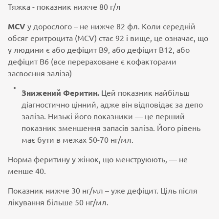
Тяжка - показник нижче 80 г/л
MCV
у дорослого – не нижче 82 фл. Коли середній
обсяг еритроцита (MCV) стає 92 і вище, це означає, що
у людини є або дефіцит В9, або дефіцит В12, або
дефіцит В6 (все перераховане є кофакторами
засвоєння заліза)
Знижений Феритин.
Цей показник найбільш
діагностично цінний, адже він відповідає за депо
заліза. Низькі його показники — це перший
показник зменшення запасів заліза. Його рівень
має бути в межах 50-70 нг/мл.
Норма феритину у жінок, що менструюють, — не
менше 40.
Показник нижче 30 нг/мл – уже дефіцит. Ціль після
лікування більше 50 нг/мл.