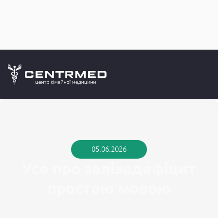
Медичний б
CENTRMED: Задай питання лікарю онлайн
05.06.2026
Усе про залізодефіцит
простою мовою