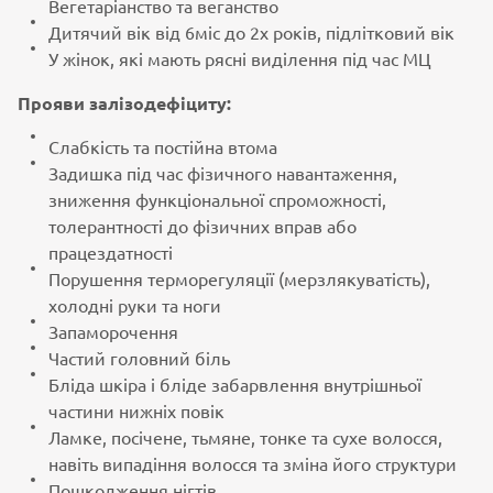
Вегетаріанство та веганство
Дитячий вік від 6міс до 2х років, підлітковий вік
У жінок, які мають рясні виділення під час МЦ
Прояви залізодефіциту:
Слабкість та постійна втома
Задишка під час фізичного навантаження,
зниження функціональної спроможності,
толерантності до фізичних вправ або
працездатності
Порушення терморегуляції (мерзлякуватість),
холодні руки та ноги
Запаморочення
Частий головний біль
Бліда шкіра і бліде забарвлення внутрішньої
частини нижніх повік
Ламке, посічене, тьмяне, тонке та сухе волосся,
навіть випадіння волосся та зміна його структури
Пошкодження нігтів