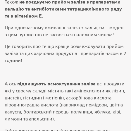
Також
не поєднуємо прийом заліза з препаратами
кальцію та антибіотиками тетрациклінового ряду
та з вітаміном Е.
При одночасному вживанні заліза з кальцієм – жоден
з цим нутриєнтів не засвоється належним чином!
Це говорить про те що краще розмежовувати прийом
заліза та цих харчових продуктів і препаратів часом в 2
години!
А ось
підвищують всмоктування заліза
всі продукти
які у своєму складі містять такі амінокислоти як лізин,
цистеїн, гістидин і метіонін, аскорбінова кислота
піровиноградна кислота (наприклад помідори, цвітна
капуста, болгарський перець, полуниця, яблука, ківі,
лимони та апельсини).
Тобто для підвищення забезпечення організму