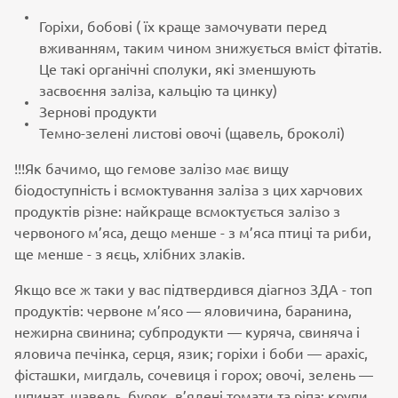
Горіхи, бобові ( їх краще замочувати перед
вживанням, таким чином знижується вміст фітатів.
Це такі органічні сполуки, які зменшують
засвоєння заліза, кальцію та цинку)
Зернові продукти
Темно-зелені листові овочі (щавель, броколі)
!!!Як бачимо, що гемове залізо має вищу
біодоступність і всмоктування заліза з цих харчових
продуктів різне: найкраще всмоктується залізо з
червоного м’яса, дещо менше - з м’яса птиці та риби,
ще менше - з яєць, хлібних злаків.
Якщо все ж таки у вас підтвердився діагноз ЗДА - топ
продуктів: червоне м’ясо — яловичина, баранина,
нежирна свинина; субпродукти — куряча, свиняча і
яловича печінка, серця, язик; горіхи і боби — арахіс,
фісташки, мигдаль, сочевиця і горох; овочі, зелень —
шпинат, щавель, буряк, в’ялені томати та ріпа; крупи,