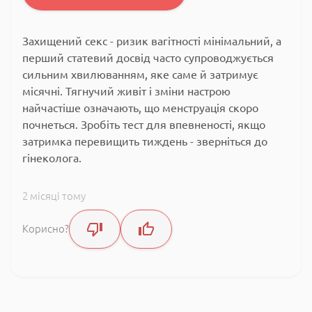
Захи
щений секс
- ризик
вагітності
мінімальний, а
перший статевий
досвід часто
супроводжується
сильним
хвилюванням, яке саме й затримує
місячні. Тягнучий живіт і зміни настрою
найчастіше означають, що менструація
скоро
почнеться. Зробіть тест для
впевненості, якщо
затримка перевищить
тиждень - зверніться до
гінеколога.
2 місяці тому
Корисно?