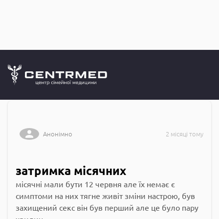
Запитання до
CENTRMED: Задай питання лікарю онлайн
Анонімно
2 місяці тому
затримка місячних
місячні мали бути 12 червня але їх немає є
симптоми на них тягне живіт зміни настрою, був
захищений секс він був перший але це було пару