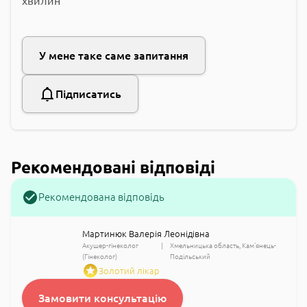
хвилин
У мене таке саме запитання
Підписатись
Рекомендовані відповіді
Рекомендована відповідь
Мартинюк Валерія Леонідівна
Акушер-гінеколог
Хмельницька область
Кам'янець-
(Гінеколог)
Подільський
Золотий лікар
Замовити консультацію