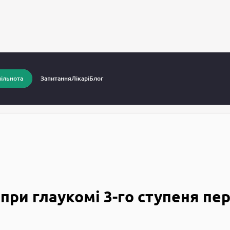
питання до лікарів
Як полегшити стан при глаукомі 3-го сту
ільнота
Запитання
Лікарі
Блог
при глаукомі 3-го ступеня пе