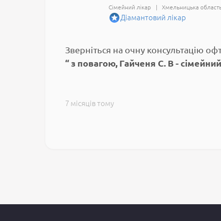
Сімейний лікар
Хмельницька област
Діамантовий лікар
Зверніться на очну консультацію оф
з повагою, Гайченя С. В - сімейн
7 місяців тому