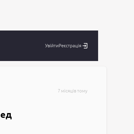
пеня перед операцією?
Увійти
Реєстрація
7 місяців тому
ред