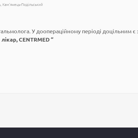
ь
Кам'янець-Подільський
тальмолога. У доопераційному періоді доцільним є 
ий лікар, CENTRMED