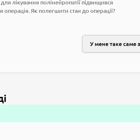
 для лікування полінейропатії підвищився
 операція. Як полегшити стан до операції?
У мене таке саме 
ді