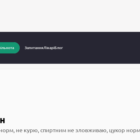
питання до лікарів
Високий холестерин
ільнота
Запитання
Лікарі
Блог
н
 норм, не курю, спиртним не зловживаю, цукор норм