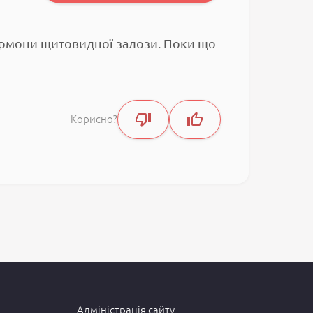
гормони щитовидної залози. Поки що
Корисно?
Адміністрація сайту