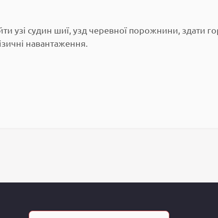
йти узі судин шиї, узд черевної порожнини, здати 
ізичні навантаження.