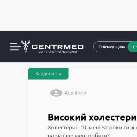
За
CENTRMED: Задай питання лікарю онлайн
Телемедицина
Сп
Кардіологія
Анонімно
Високий холестери
Холестерин 10, мені 52 роки тиск
норм і що мені робити?