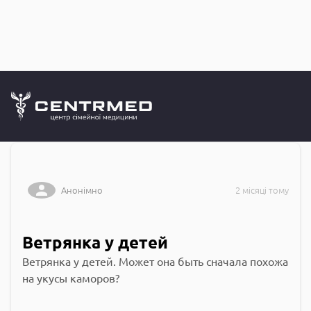
Запитання до
CENTRMED: Задай питання лікарю онлайн
Анонімно
2 місяці тому
Ветрянка у детей
Ветрянка у детей. Может она быть сначала похожа
на укусы каморов?