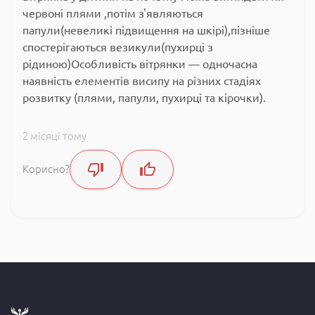
червоні плями ,потім з'являються
папули(невеликі підвищення на шкірі),пізніше
спостерігаються везикули(пухирці з
рідиною)Особливість вітрянки — одночасна
наявність елементів висипу на різних стадіях
розвитку (плями, папули, пухирці та кірочки).
2 місяці тому
Корисно?