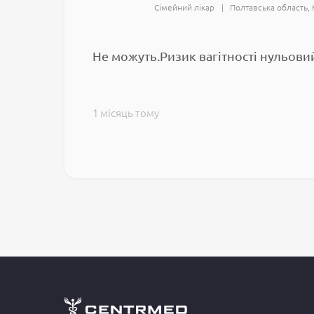
Сімейний лікар
Полтавська область
Не можуть.Ризик вагітності нульови
1 місяць тому