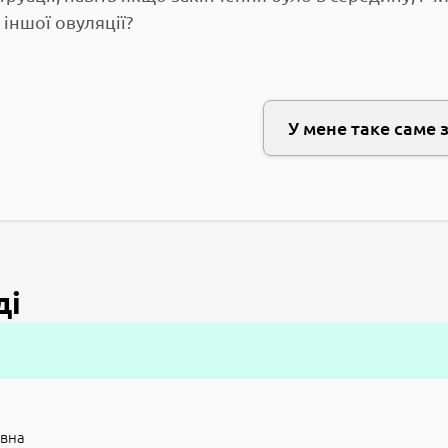
іншої овуляції?
У мене таке саме 
ді
івна