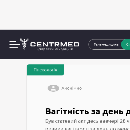
За
CENTRMED: Задай питання лікарю онлайн
Телемедицина
Сп
Гінекологія
Анонімно
Вагітність за день 
Був статевий акт десь ввечері 28 
ризики вагітності за день до менс