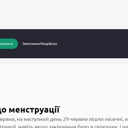
питання до лікарів
Вагітність за день до менструації
ільнота
Запитання
Лікарі
Блог
до менструації
червня, на наступний день 29 червня пішли місячні, я
труації, навіть якщо закінчення було в середину, і ч