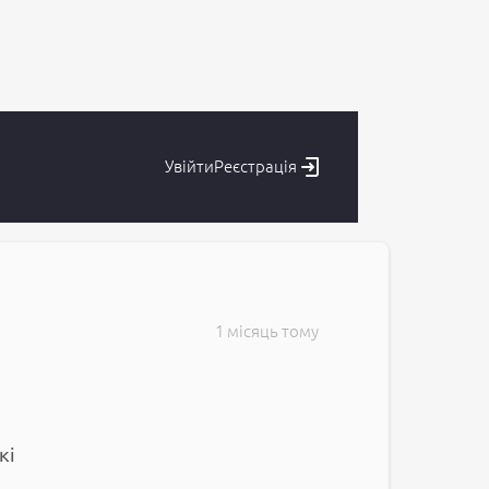
Увійти
Реєстрація
1 місяць тому
кі
и