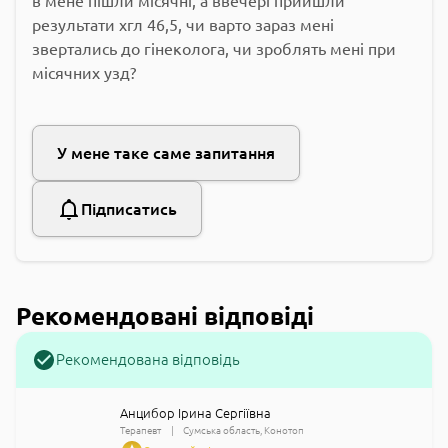
в мене пішли місячні, а ввечері прийшли
результати хгл 46,5, чи варто зараз мені
звертались до гінеколога, чи зроблять мені при
місячних узд?
У мене таке саме запитання
Підписатись
Рекомендовані відповіді
Рекомендована відповідь
Анцибор Ірина Сергіївна
Терапевт
Сумська область
Конотоп