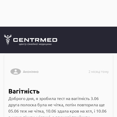
Запитання до
CENTRMED: Задай питання лікарю онлайн
Анонімно
2 місяці тому
Вагітність
Доброго дня, я зробила тест на вагітність 3.06
друга полоска була не чітка, потім повторила ще
05.06 теж не чітка, 10.06 здала кров на хгл, і 10.06