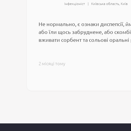
Інфекціоніст
Kиївська область
Київ
Не нормально, є ознаки диспепсії, 
або їли щось забруднене, або ском
вживати сорбент та сольові оральні
2 місяці тому