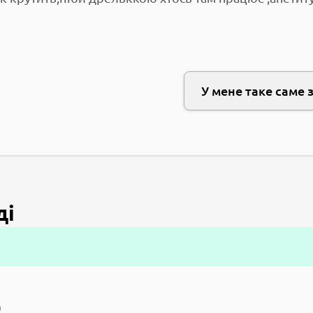
У мене таке саме 
ді
а