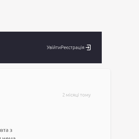
Увійти
Реєстрація
2 місяці тому
вта з
у нема