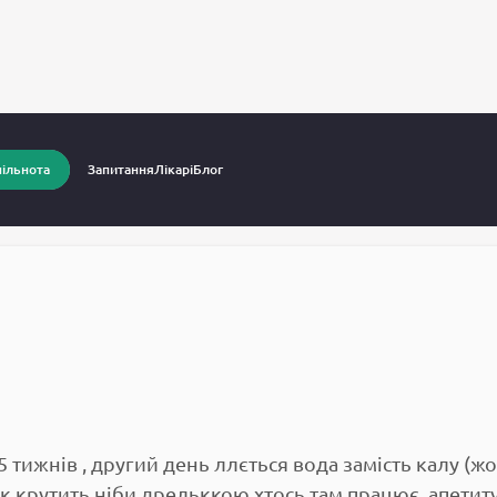
питання до лікарів
Вагітність
ільнота
Запитання
Лікарі
Блог
5 тижнів , другий день ллється вода замість калу (жо
к крутить,ніби дрельккою хтось там працює ,апетит