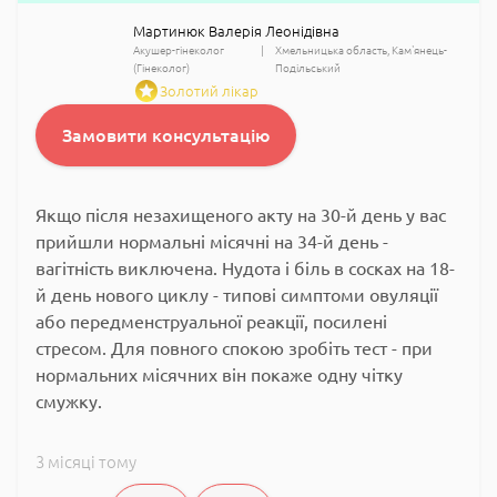
Мартинюк Валерія Леонідівна
Акушер-гінеколог
Хмельницька область
Кам'янець-
(Гінеколог)
Подільський
Золотий лікар
Замовити консультацію
Якщо після незахищеного акту на 30-й день у вас
прийшли нормальні місячні на 34-й день -
вагітність виключена. Нудота і біль в сосках на 18-
й день нового циклу - типові симптоми овуляції
або передменструальної реакції, посилені
стресом. Для повного спокою зробіть тест - при
нормальних місячних він покаже одну чітку
смужку.
3 місяці тому