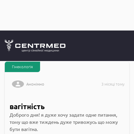
Запитання до
CENTRMED: Задай питання лікарю онлайн
Гінекологія
Анонімно
3 місяці тому
вагітність
Доброго дня! я дуже хочу задати одне питання,
тому що вже тиждень дуже тривожусь що можу
бути вагітна.