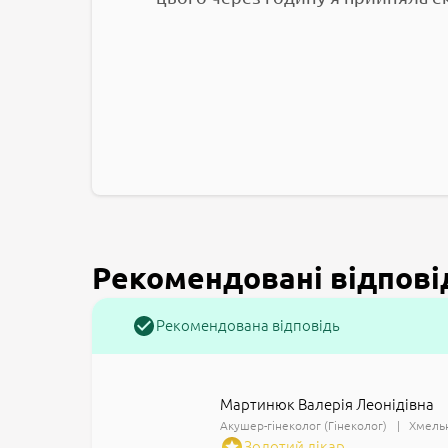
Рекомендовані відпові
Рекомендована відповідь
Мартинюк Валерія Леонідівна
Акушер-гінеколог (Гінеколог)
Хмельн
Золотий лікар