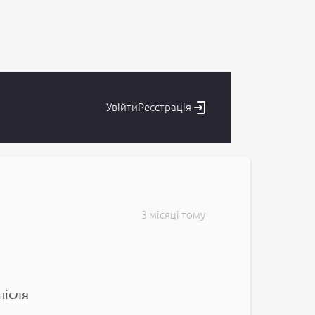
Увійти
Реєстрація
3 місяці тому
після