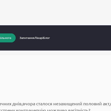
питання до лікарів
Вагітність
ільнота
Запитання
Лікарі
Блог
ичних днів,вчора сталося незахищений половий акт,
кстрену контрацепцію,можливо вагітність?