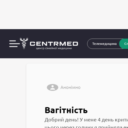
За
CENTRMED: Задай питання лікарю онлайн
Телемедицина
Сп
Анонімно
Вагітність
Добрий день! У мене 4 день крит
цього через годину я прийняла е