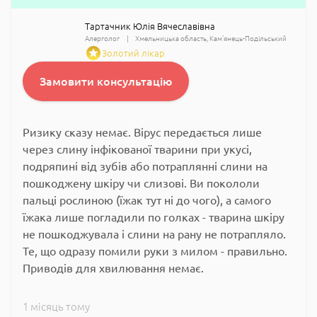
Тартачник Юлія Вячеславівна
Алерголог
Хмельницька область
Кам'янець-Подільський
Золотий лікар
Замовити консультацію
Ризику сказу немає. Вірус передається лише
через слину інфікованої тварини при укусі,
подряпині від зубів або потраплянні слини на
пошкоджену шкіру чи слизові. Ви покололи
пальці рослиною (їжак тут ні до чого), а самого
їжака лише погладили по голках - тварина шкіру
не пошкоджувала і слини на рану не потрапляло.
Те, що одразу помили руки з милом - правильно.
Приводів для хвилювання немає.
1 місяць тому