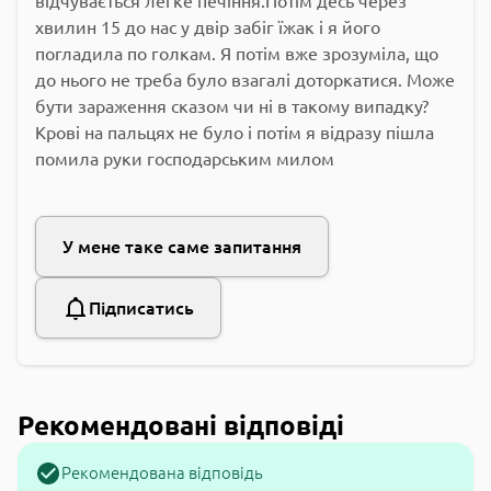
відчувається легке печіння.Потім десь через
хвилин 15 до нас у двір забіг їжак і я його
погладила по голкам. Я потім вже зрозуміла, що
до нього не треба було взагалі доторкатися. Може
бути зараження сказом чи ні в такому випадку?
Крові на пальцях не було і потім я відразу пішла
помила руки господарським милом
У мене таке саме запитання
Підписатись
Рекомендовані відповіді
Рекомендована відповідь