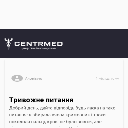
Запитання до
CENTRMED: Задай питання лікарю онлайн
Анонімно
1 місяць тому
Тривожне питання
Добрий день, дайте відповідь будь ласка на таке
питання: я збирала вчора крижовник і трохи
поколола пальці, крові не було зовсім, але