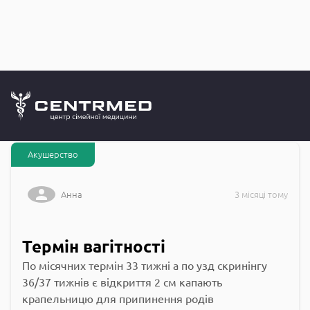
Запитання до
CENTRMED: Задай питання лікарю онлайн
Акушерство
Анна
3 місяці тому
Термін вагітності
По місячних термін 33 тижні а по узд скринінгу
36/37 тижнів є відкриття 2 см капають
крапельницю для припинення родів