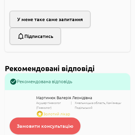
У мене таке саме запитання
Підписатись
Рекомендовані відповіді
Рекомендована відповідь
Мартинюк Валерія Леонідівна
Акушер-гінеколог
Хмельницька область
Кам'янець-
(Гінеколог)
Подільський
Золотий лікар
Замовити консультацію