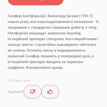
Сиофор (метформін) і Біопатиду (агоніст ГПП-1)
мають різні, але взаємодоповнюючі механізми - їх
поєднання є стандартом лікування діабету 2 типу.
Метформін покращує засвоєння інсуліну,
ін'єкційний препарат стимулює його вироблення і
знижує апетит. Самостійно скасовувати таблетки
не можна. Уточніть схему в ендокринолога -
зазвичай Сиофор лишають у попередній дозі, а
ін'єкційний препарат вводять за окремим
графіком. Контролюйте цукор.
1 місяць тому
Корисно?