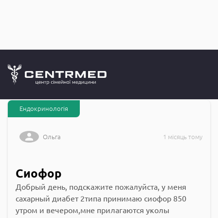
Запитання до
CENTRMED: Задай питання лікарю онлайн
Ендокринологія
Ольга
1 місяць тому
Сиофор
Добрый день, подскажите пожалуйста, у меня
сахарный диабет 2типа принимаю сиофор 850
утром и вечером,мне прилагаются уколы