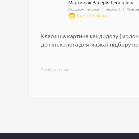
Мартинюк Валерія Леонідівна
Акушер-гінеколог (Гінеколог)
Хмельн
Золотий лікар
Класична картина кандидозу (молочни
до гінеколога для мазка і підбору п
3 місяці тому