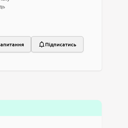
дь
запитання
Підписатись