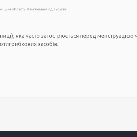
ицька область
Кам'янець-Подільський
ці), яка часто загострюється перед менструацією ч
ротигрибкових засобів.