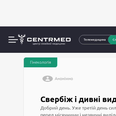
За
CENTRMED: Задай питання лікарю онлайн
Телемедицина
Сп
Гінекологія
Анонімно
Свербіж і дивні ви
Добрий день. Уже третій день сил
перед місячними і незвичні виділ