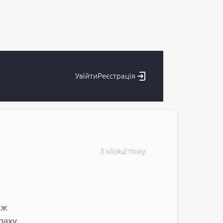
Увійти
Реєстрація
3 місяці тому
іж
паху