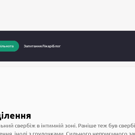
питання до лікарів
Свербіж і дивні виділення
ільнота
Запитання
Лікарі
Блог
ділення
ьний свербіж в інтимній зоні. Раніше теж був сверб
ення, іноді з грудочками. Сильного неприємного за