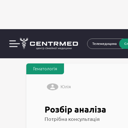
За
CENTRMED: Задай питання лікарю онлайн
Телемедицина
Сп
Гематологія
Юлія
Розбір аналіза
Потрібна консультація