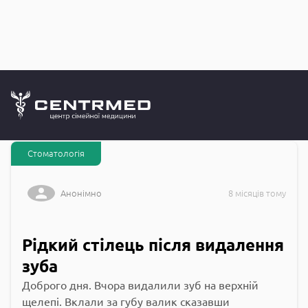
Запитання до
CENTRMED: Задай питання лікарю онлайн
Стоматологія
Анонімно
8 місяців тому
Рідкий стілець після видалення
зуба
Доброго дня. Вчора видалили зуб на верхній
щелепі. Вклали за губу валик сказавши