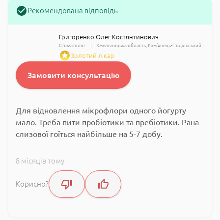
Рекомендована відповідь
Григоренко Олег Костянтинович
Стоматолог
Хмельницька область
Кам'янець-Подільський
Золотий лікар
Замовити консультацію
Для відновлення мікрофлори одного йогурту
мало. Треба пити пробіотики та пребіотики. Рана
слизової гоїться найбільше на 5-7 добу.
8 місяців тому
Корисно?