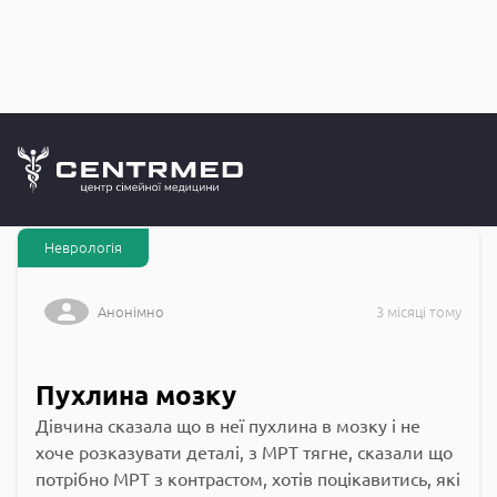
Запитання до
CENTRMED: Задай питання лікарю онлайн
Неврологія
Анонімно
3 місяці тому
Пухлина мозку
Дівчина сказала що в неї пухлина в мозку і не
хоче розказувати деталі, з МРТ тягне, сказали що
потрібно МРТ з контрастом, хотів поцікавитись, які