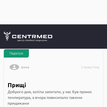
Запитання до
CENTRMED: Задай питання лікарю онлайн
Педіатрія
Ірина
3 місяці тому
Прищі
Доброго дня, хотіла запитати, у нас був пронос
температура, а вчора повисипало такими
прищиками