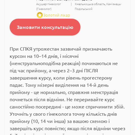
Акушер-гінеколог
Хмельницька область
Кам'янець-
(Гінеколог)
Подільський
Золотий лікар
Замовити консультацію
При
СПКЯ утрожестан
зазвичай призначають
курсом на 10–14
днів, і місячні
(менструальноподібна реакція)
починаються не
під час прийому,
а через 2–3 дні
ПІСЛЯ
завершення курсу,
коли рівень
прогестерону
падає. Тому мізерні
виділення на 14-й
день
прийому - це
нормально, справжня
менструація
почнеться після
відміни. Не
переривайте курс
самостійно
посередині - це може
спричинити збій.
Уточніть у свого
гінеколога точну
кількість днів
прийому
(10, 14 чи
інша) за вашою схемою
і
завершіть курс
повністю; якщо
після відміни через