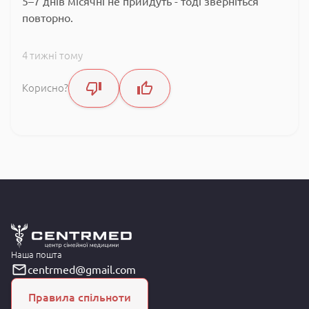
5–7 днів місячні
не прийдуть -
тоді зверніться
повторно.
4 тижні тому
Корисно?
Наша пошта
centrmed@gmail.com
Правила спільноти