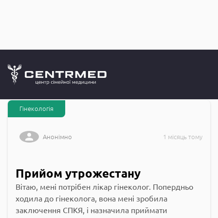
Запитання до
CENTRMED: Задай питання лікарю онлайн
Гінекологія
Анонімно
1 місяць тому
Прийом утрожестану
Вітаю, мені потрібен лікар гінеколог. Попердньо
ходила до гінеколога, вона мені зробила
заключення СПКЯ, і назначила приймати