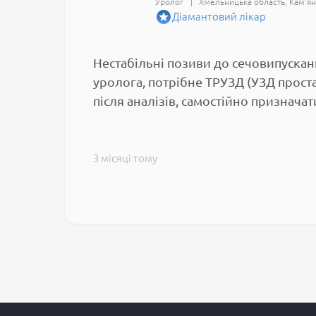
Уролог
Хмельницька область
Кам'ян
Діамантовий лікар
Нестабільні позиви до сечовипускан
уролога, потрібне ТРУЗД (УЗД проста
після аналізів, самостійно признача
3 місяці тому