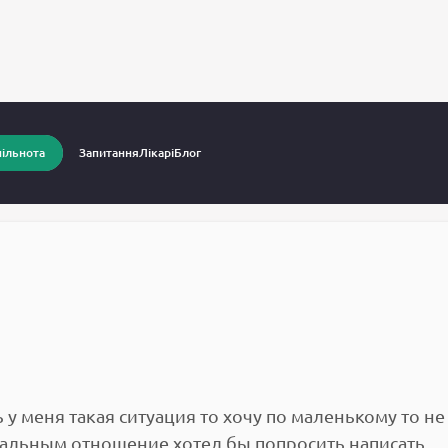
питання до лікарів
Простатит
ільнота
Запитання
Лікарі
Блог
 у меня такая ситуация то хочу по маленькому то не
суальным отношение хотел бы попросить написать