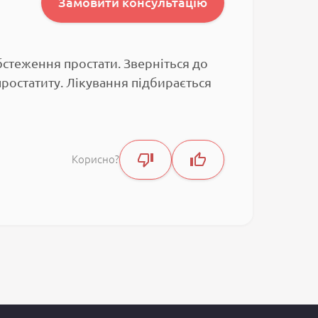
Замовити консультацію
бстеження простати. Зверніться до
простатиту. Лікування підбирається
Корисно?