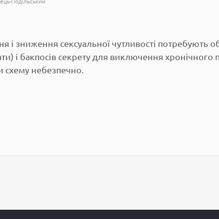
ець-Подільський
ня і зниження сексуальної чутливості потребують о
ти) і бакпосів секрету для виключення хронічного 
ти схему небезпечно.