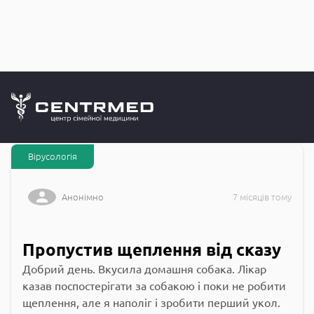
Запитання до
CENTRMED: Задай питання лікарю онлайн
Вірусологія
Анонімно
7 місяців тому
Пропустив щеплення від сказу
Добрий день. Вкусила домашня собака. Лікар
казав поспостерігати за собакою і поки не робити
щеплення, але я наполіг і зробити перший укол.