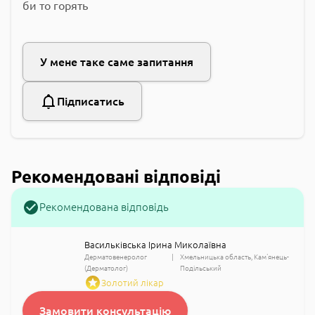
би то горять
У мене таке саме запитання
Підписатись
Рекомендовані відповіді
Рекомендована відповідь
Васильківська Ірина Миколаївна
Дерматовенеролог
Хмельницька область
Кам'янець-
(Дерматолог)
Подільський
Золотий лікар
Замовити консультацію