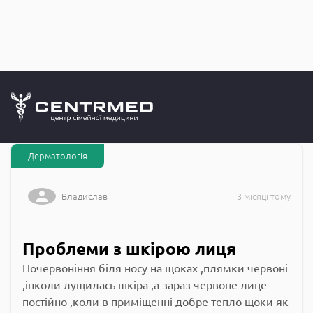
Запитання до
CENTRMED: Задай питання лікарю онлайн
Дерматологія
Владислав
3 місяці тому
Проблеми з шкірою лиця
Почервоніння біля носу на щоках ,плямки червоні
,інколи лущилась шкіра ,а зараз червоне лице
постійно ,коли в приміщенні добре тепло щоки як