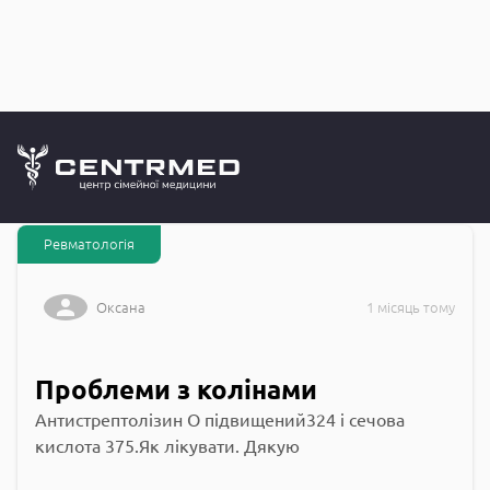
Запитання до
CENTRMED: Задай питання лікарю онлайн
Ревматологія
Оксана
1 місяць тому
Проблеми з колінами
Антистрептолізин О підвищений324 і сечова
кислота 375.Як лікувати. Дякую