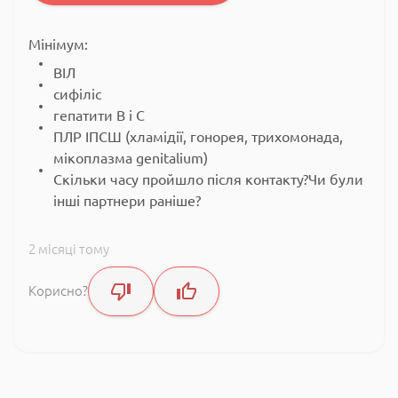
Мінімум:
ВІЛ
сифіліс
гепатити B і C
ПЛР ІПСШ (хламідії, гонорея, трихомонада,
мікоплазма genitalium)
Скільки часу пройшло після контакту?Чи були
інші партнери раніше?
2 місяці тому
Корисно?