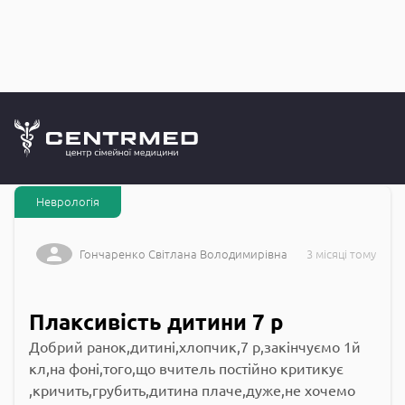
Запитання до
CENTRMED: Задай питання лікарю онлайн
Неврологія
Гончаренко Світлана Володимирівна
3 місяці тому
Плаксивість дитини 7 р
Добрий ранок,дитині,хлопчик,7 р,закінчуємо 1й
кл,на фоні,того,що вчитель постійно критикує
,кричить,грубить,дитина плаче,дуже,не хочемо