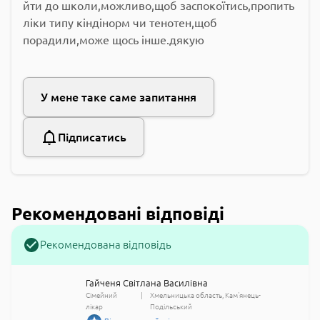
йти до школи,можливо,щоб заспокоїтись,пропить
ліки типу кіндінорм чи тенотен,щоб
порадили,може щось інше.дякую
У мене таке саме запитання
Підписатись
Рекомендовані відповіді
Рекомендована відповідь
Гайченя Світлана Василівна
Сімейний
Хмельницька область
Кам'янець-
лікар
Подільський