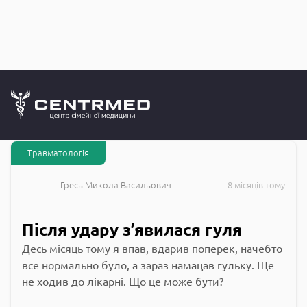
Запитання до
CENTRMED: Задай питання лікарю онлайн
Травматологія
Гресь Микола Васильович
8 місяців тому
Після удару з’явилася гуля
Десь місяць тому я впав, вдарив поперек, начебто
все нормально було, а зараз намацав гульку. Ще
не ходив до лікарні. Що це може бути?