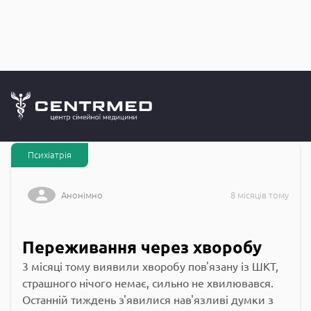
Запитання до
CENTRMED: Задай питання лікарю онлайн
Психіатрія
Анонімно
8 місяців тому
Переживання через хворобу
3 місяці тому виявили хворобу пов'язану із ШКТ,
страшного нічого немає, сильно не хвилювався.
Останній тиждень з'явилися нав'язливі думки з