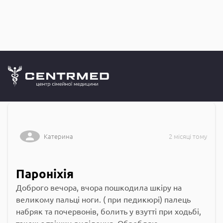
Запитання до
CENTRMED: Задай питання лікарю онлайн
Катерина
2 місяці тому
Пароніхія
Доброго вечора, вчора пошкодила шкіру на
великому пальці ноги. ( при педикюрі) палець
набряк та почервонів, болить у взутті при ходьбі,