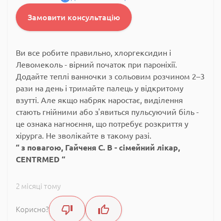
Замовити консультацію
Ви все робите правильно, хлоргексидин і
Левомеколь - вірний початок при пароніхії.
Додайте теплі ванночки з сольовим розчином 2–3
рази на день і тримайте палець у відкритому
взутті. Але якщо набряк наростає, виділення
стають гнійними або з'явиться пульсуючий біль -
це ознака нагноєння, що потребує розкриття у
хірурга. Не зволікайте в такому разі.
з повагою, Гайченя С. В - сімейний лікар,
CENTRMED
2 місяці тому
Корисно?