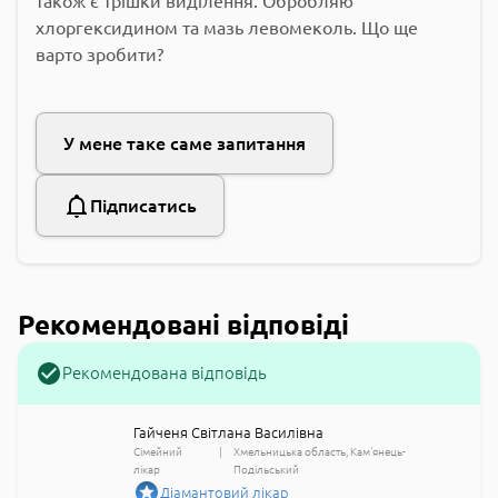
також є трішки виділення. Обробляю
хлоргексидином та мазь левомеколь. Що ще
варто зробити?
У мене таке саме запитання
Підписатись
Рекомендовані відповіді
Рекомендована відповідь
Гайченя Світлана Василівна
Сімейний
Хмельницька область
Кам'янець-
лікар
Подільський
Діамантовий лікар