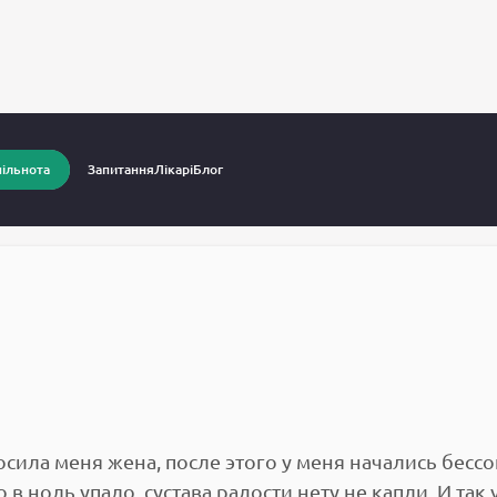
питання до лікарів
Панически атаки
ільнота
Запитання
Лікарі
Блог
сила меня жена, после этого у меня начались бесс
в ноль упало, сустава радости нету не капли. И так