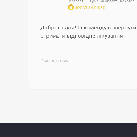
Терапевт
Сумська область
Конотоп
Золотий лікар
Доброго дня! Рекомендую звернутися
отримати відповідне лікування
2 місяці тому