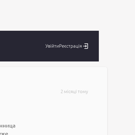
Увійти
Реєстрація
2 місяці тому
онница
 уже