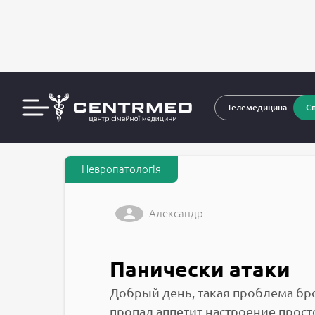
За
CENTRMED: Задай питання лікарю онлайн
Телемедицина
Сп
Невропатологія
Александр
Панически атаки
Добрый день, такая проблема бро
пропал аппетит настроение просто 