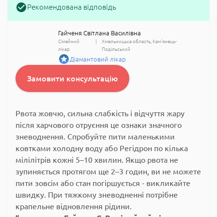
Рекомендована відповідь
Гайченя Світлана Василівна
Сімейний
Хмельницька область
Кам'янець-
лікар
Подільський
Діамантовий лікар
Замовити консультацію
Рвота жовчю, сильна слабкість і відчуття жару
після харчового отруєння це ознаки значного
зневоднення. Спробуйте пити маленькими
ковтками холодну воду або Регідрон по кілька
мілілітрів кожні 5–10 хвилин. Якщо рвота не
зупиняється протягом ще 2–3 годин, ви не можете
пити зовсім або стан погіршується - викликайте
швидку. При тяжкому зневодненні потрібне
крапельне відновлення рідини.