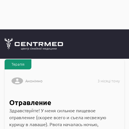
Запитання до
CENTRMED: Задай питання лікарю онлайн
Терапія
Анонімно
3 місяці тому
Отравление
Здравствуйте! У меня сильное пищевое
отравление (скорее всего и съела несвежую
курицу в лаваше). Рвота началась ночью,