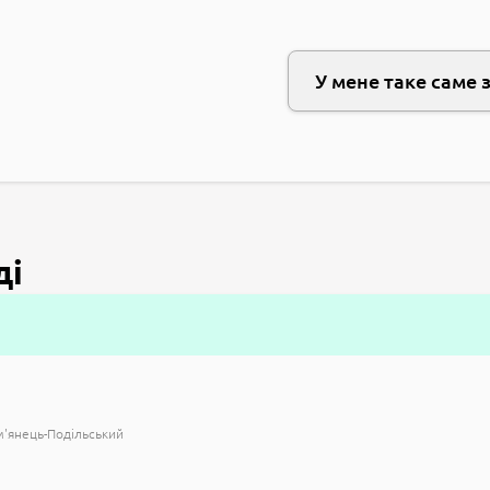
У мене таке саме 
ді
м'янець-Подільський