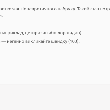
звитком ангіоневротичного набряку. Такий стан потр
и.
 (наприклад, цетиризин або лоратадин).
а — негайно викликайте швидку (103).