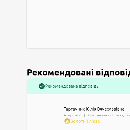
Рекомендовані відпові
Рекомендована відповідь
Тартачник Юлія Вячеславівна
Алерголог
Хмельницька область
Ка
Золотий лікар