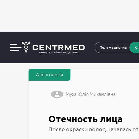
За
CENTRMED: Задай питання лікарю онлайн
Телемедицина
Сп
Алергологія
Муха Юлія Михайлівна
Отечность лица
После окраски волос, началась от