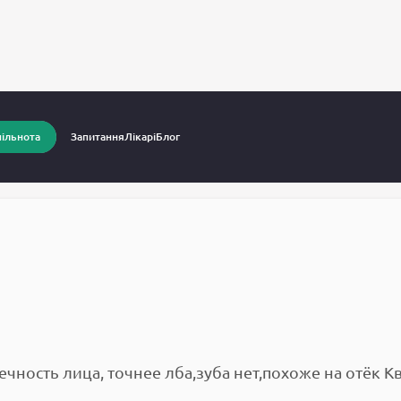
питання до лікарів
Отечность лица
ільнота
Запитання
Лікарі
Блог
ечность лица, точнее лба,зуба нет,похоже на отёк К