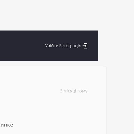
Увійти
Реєстрація
3 місяці тому
винке