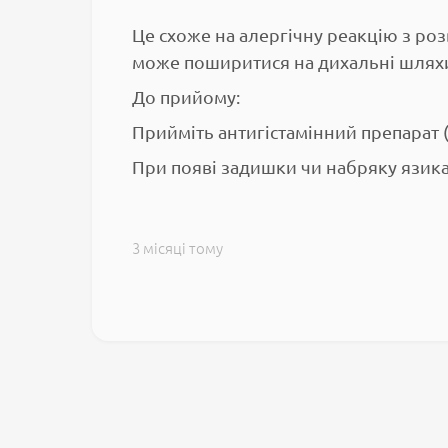
Це схоже на алергічну реакцію з ро
може поширитися на дихальні шлях
​До прийому:
​Прийміть антигістамінний препарат
​При появі задишки чи набряку язик
3 місяці тому