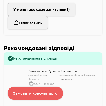
У мене таке саме запитання
1
Підписатись
Рекомендовані відповіді
Рекомендована відповідь
Романишина Руслана Русланівна
Акушер-гінеколог
Хмельницька область
Кам'янець-
(Гінеколог)
Подільський
Срібний лікар
Замовити консультацію