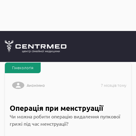
Запитання до
CENTRMED: Задай питання лікарю онлайн
Гінекологія
Анонімно
7 місяців тому
Операція при менструації
Чи можна робити операцію видалення пупкової
грижі під час менструації?