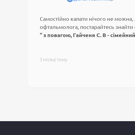
Самостійно капати нічого не можна, 
офтальмолога, постарайтесь знайти с
з повагою, Гайченя С. В - сімейн
3 місяці тому