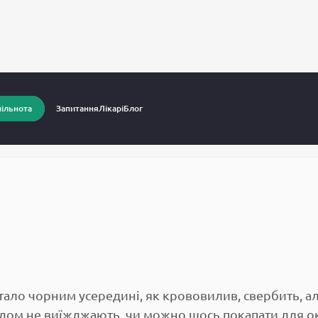
питання до лікарів
Око почерніло
ільнота
Запитання
Лікарі
Блог
стало чорним усередині, як крововилив, свербить, а
а дом не виїжджають, чи можно щось покапати для о