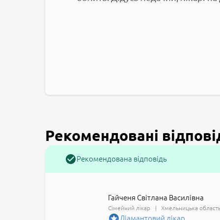
Рекомендовані відпові
Рекомендована відповідь
Гайченя Світлана Василівна
Сімейний лікар
Хмельницька област
Діамантовий лікар