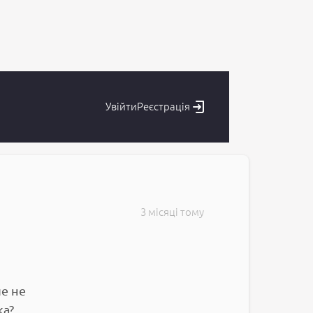
Увійти
Реєстрація
3 місяці тому
ле не
ка?