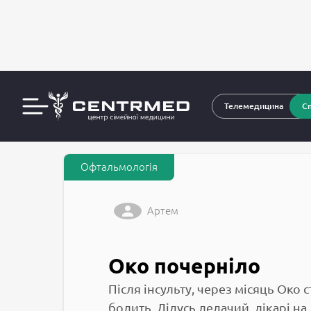
За
CENTRMED: Задай питання лікарю онлайн
Телемедицина
Сп
Офтальмологія
Артем
Око почерніло
Після інсульту, через місяць Око 
болить. Дідусь ледачий, лікарі н