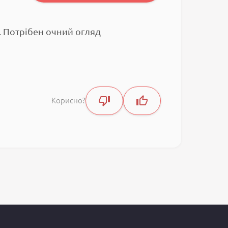
і. Потрібен очний огляд
Корисно?