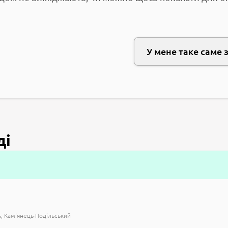
У мене таке саме 
ді
ь
Кам'янець-Подільський