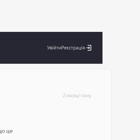
Увійти
Реєстрація
2 місяці тому
що це