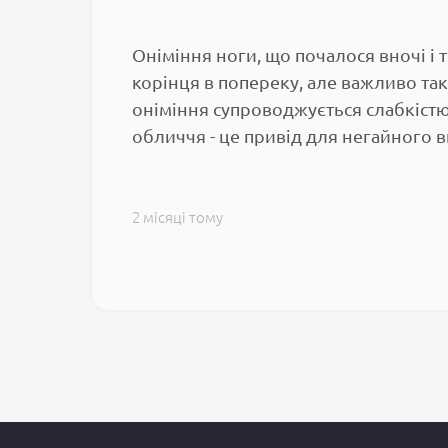
Оніміння ноги, що почалося вночі і
корінця в попереку, але важливо т
оніміння супроводжується слабкіст
обличчя - це привід для негайного 
2 місяці тому