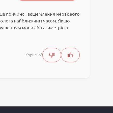
тіша причина - защемлення нервового
вролога найближчим часом. Якщо
орушенням мови або асиметрією
Корисно?