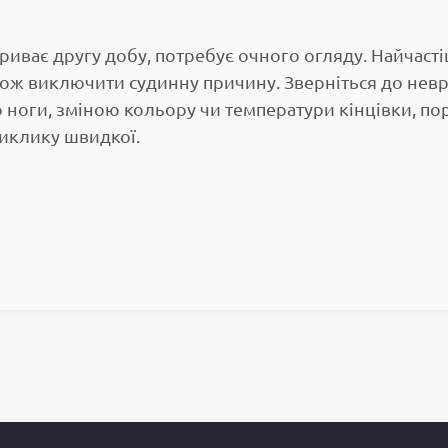
 триває другу добу, потребує очного огляду. Найчас
акож виключити судинну причину. Зверніться до не
ю ноги, зміною кольору чи температури кінцівки, п
виклику швидкої.