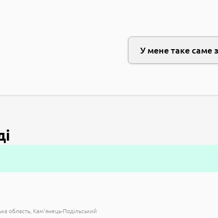
У мене таке саме 
ді
ка область
Кам'янець-Подільський