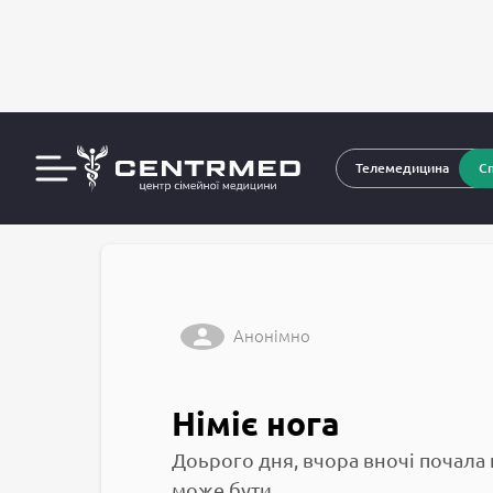
За
CENTRMED: Задай питання лікарю онлайн
Телемедицина
Сп
Анонімно
Німіє нога
Доьрого дня, вчора вночі почала 
може бути