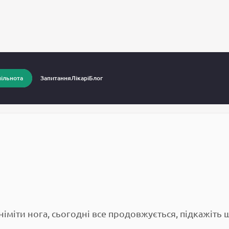
питання до лікарів
Німіє нога
ільнота
Запитання
Лікарі
Блог
німіти нога, сьогодні все продовжується, підкажіть 