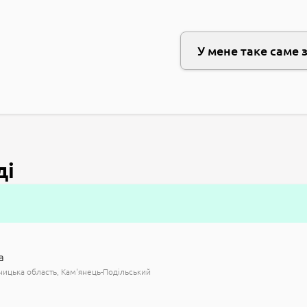
У мене таке саме 
ді
а
ицька область
Кам'янець-Подільський