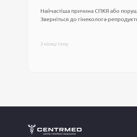
Найчастіша причина СПКЯ або поруш
Зверніться до гінеколога-репродукт
3 місяці тому