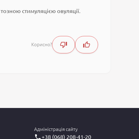
тозною стимуляцією овуляції.
Корисно?
Адміністрація сайту
+38 (068) 208-41-20