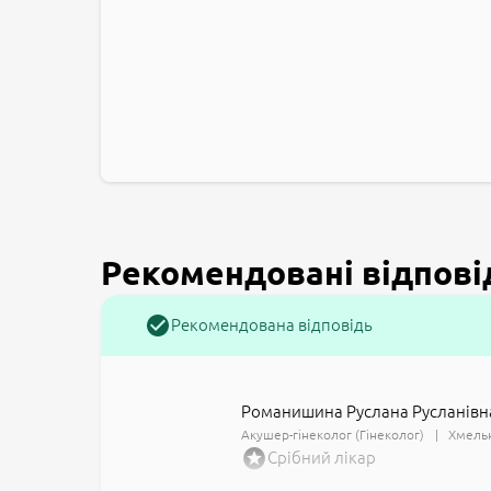
Рекомендовані відпові
Рекомендована відповідь
Романишина Руслана Русланівн
Акушер-гінеколог (Гінеколог)
Хмельн
Срібний лікар