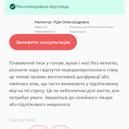
Рекомендована відповідь
Маланчук Лідія Олександрівна
Невролог
Хмельницька область
Кам'янець-
(Невропатолог)
Подільський
Замовити консультацію
Плаваючий тиск у голові, вухах і носі без нежитю,
розмите зору і відчуття переднепритомного стану
це типові прояви вегетативної дисфункції або
панічних атак, що часто виникають у підлітковому
віці на тлі стресу. Це не небезпечно для життя, але
потребує уваги. Зверніться до сімейного лікаря
або підліткового невролога.
3 місяці тому