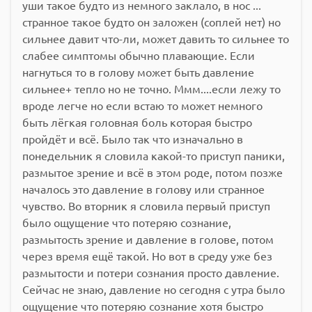
уши такое будто из немного заклало, в нос ...
странное такое будто он заложен (соплей нет) но
сильнее давит что-ли, может давить то сильнее то
слабее симптомы обычно плавающие. Если
нагнуться то в голову может быть давление
сильнее+ тепло но не точно. Ммм....если лежу то
вроде легче но если встаю то может немного
быть лёгкая головная боль которая быстро
пройдёт и всё. Было так что изначально в
понедельник я словила какой-то приступ паники,
размытое зрение и всё в этом роде, потом позже
началось это давление в голову или странное
чувство. Во вторник я словила первый приступ
было ощущение что потеряю сознание,
размытость зрение и давление в голове, потом
через время ещё такой. Но вот в среду уже без
размытости и потери сознания просто давление.
Сейчас не знаю, давление но сегодня с утра было
ощущение что потеряю сознание хотя быстро