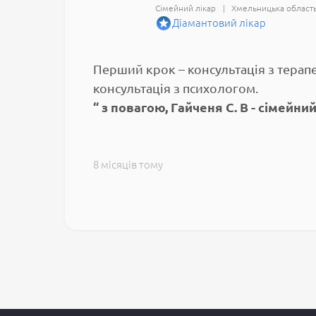
Сімейний лікар
Хмельницька област
Діамантовий лікар
Перший крок – консультація з терап
консультація з психологом.
з повагою, Гайченя С. В - сімейн
8 місяців тому