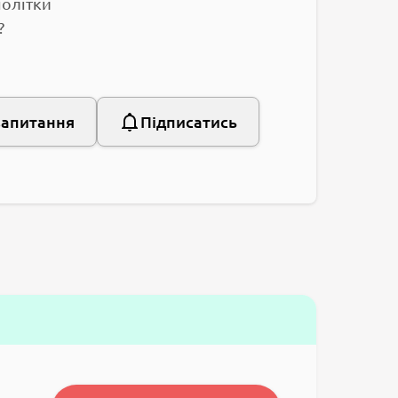
нолітки
?
запитання
Підписатись