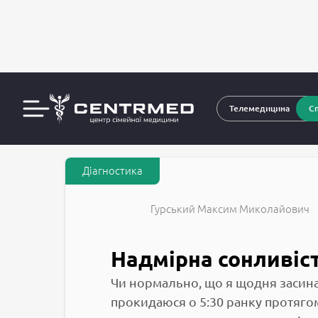
За
CENTRMED: Задай питання лікарю онлайн
Телемедицина
Сп
Діагностика
Гурський Максим Миколайович
Надмірна сонливіс
Чи нормально, що я щодня засинаю
прокидаюся о 5:30 ранку протягом 