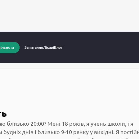
питання до лікарів
Надмірна сонливість
ільнота
Запитання
Лікарі
Блог
ть
 близько 20:00? Мені 18 років, я учень школи, і я
будніх днів і близько 9-10 ранку у вихідні. Я постій