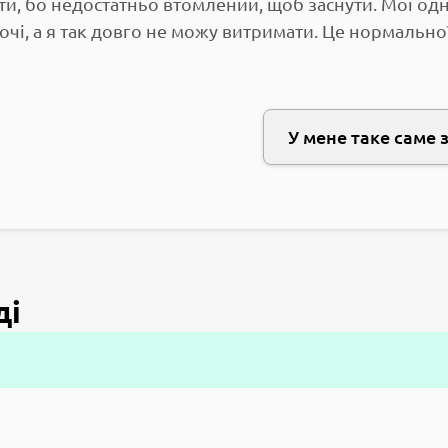
ти, бо недостатньо втомлений, щоб заснути. Мої од
ночі, а я так довго не можу витримати. Це нормально
У мене таке саме 
ді