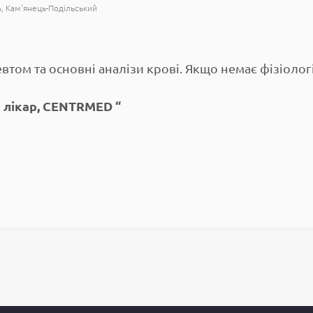
ь
Кам'янець-Подільський
евтом та основні аналізи крові. Якщо немає фізіоло
ий лікар, CENTRMED