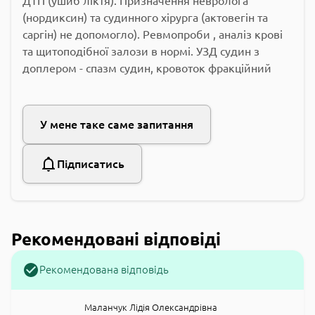
ДТП (ушиб ліктя). Призначення невролога
(нордиксин) та судинного хірурга (актовегін та
саргін) не допомогло). Ревмопроби , аналіз крові
та щитоподібної залози в нормі. УЗД судин з
доплером - спазм судин, кровоток фракційний
У мене таке саме запитання
Підписатись
Рекомендовані відповіді
Рекомендована відповідь
Маланчук Лідія Олександрівна