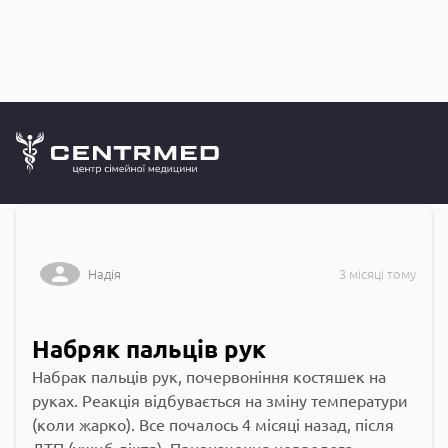
Запитання до
CENTRMED: Задай питання лікарю онлайн
Надія
3 місяці тому
Набряк пальців рук
Набрак пальців рук, почервоніння костяшек на
руках. Реакція відбувається на зміну температури
(коли жарко). Все почалось 4 місяці назад, після