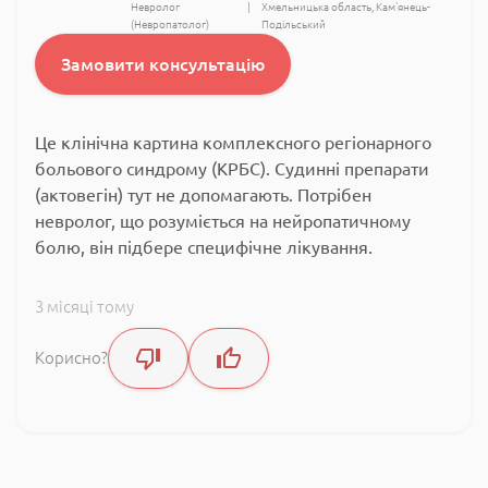
Невролог
Хмельницька область
Кам'янець-
(Невропатолог)
Подільський
Замовити консультацію
Це клінічна картина комплексного регіонарного
больового синдрому (КРБС). Судинні препарати
(актовегін) тут не допомагають. Потрібен
невролог, що розуміється на нейропатичному
болю, він підбере специфічне лікування.
3 місяці тому
Корисно?