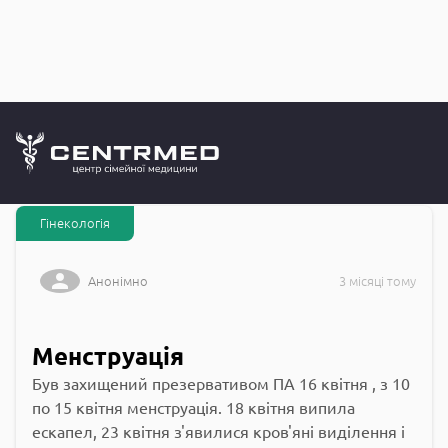
Запитання до
CENTRMED: Задай питання лікарю онлайн
Гінекологія
Анонімно
3 місяці тому
Менструація
Був захищений презервативом ПА 16 квітня , з 10
по 15 квітня менструація. 18 квітня випила
ескапел, 23 квітня з'явилися кров'яні виділення і