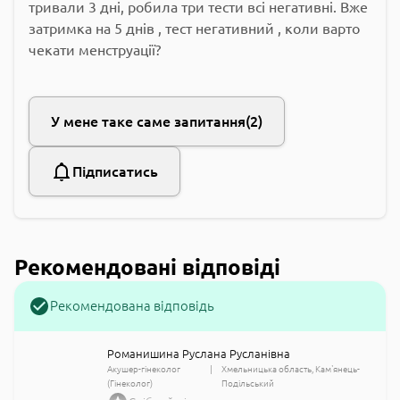
тривали 3 дні, робила три тести всі негативні. Вже
затримка на 5 днів , тест негативний , коли варто
чекати менструації?
У мене таке саме запитання
2
Підписатись
Рекомендовані відповіді
Рекомендована відповідь
Романишина Руслана Русланівна
Акушер-гінеколог
Хмельницька область
Кам'янець-
(Гінеколог)
Подільський