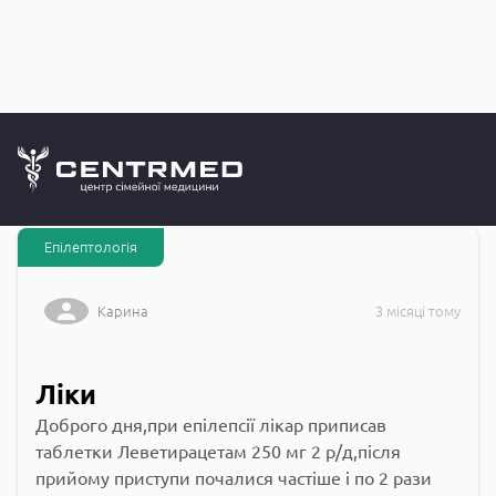
Запитання до
CENTRMED: Задай питання лікарю онлайн
Епілептологія
Карина
3 місяці тому
Ліки
Доброго дня,при епілепсії лікар приписав
таблетки Леветирацетам 250 мг 2 р/д,після
прийому приступи почалися частіше і по 2 рази