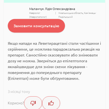
Маланчук Лідія Олександрівна
Невролог
Хмельницька область
Кам'янець-
(Невропатолог)
Подільський
Замовити консультацію
Якщо напади на Леветирацетамі стали частішими і
серійними, це можлива парадоксальна реакція на
препарат. Самостійно скасовувати або змінювати
дозу не можна. Зверніться до епілептолога
якнайшвидше для зміни схеми лікування -
повернення до попереднього препарату
(Епілептал) може бути обґрунтованим.
3 місяці тому
Корисно?