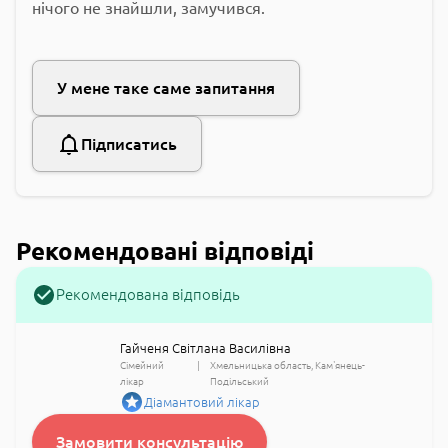
нічого не знайшли, замучився.
У мене таке саме запитання
Підписатись
Рекомендовані відповіді
Рекомендована відповідь
Гайченя Світлана Василівна
Сімейний
Хмельницька область
Кам'янець-
лікар
Подільський
Діамантовий лікар
Замовити консультацію