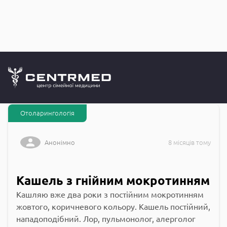
Запитання до
CENTRMED: Задай питання лікарю онлайн
Отоларингологія
Анонімно
8 місяців тому
Кашель з гнійним мокротинням
Кашляю вже два роки з постійним мокротинням
жовтого, коричневого кольору. Кашель постійний,
нападоподібний. Лор, пульмонолог, алерголог