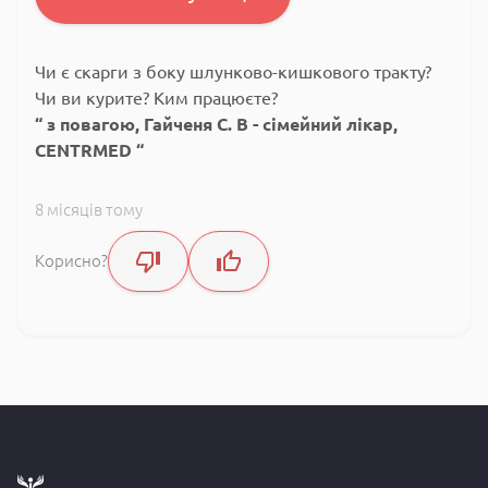
Чи є скарги з боку шлунково-кишкового тракту?
Чи ви курите? Ким працюєте?
з повагою, Гайченя С. В - сімейний лікар,
CENTRMED
8 місяців тому
Корисно?