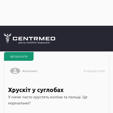
Запитання до
CENTRMED: Задай питання лікарю онлайн
Артрологія
Анонімно
8 місяців тому
Хрускіт у суглобах
У мене часто хрустять коліна та пальці. Це
нормально?