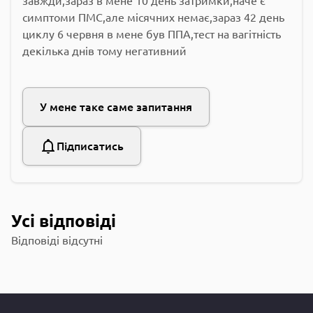
завжди,зараз в мене 10 день затримки,наче є
симптоми ПМС,але місячних немає,зараз 42 день
циклу 6 червня в мене був ППА,тест на вагітність
декілька днів тому негативний
У мене таке саме запитання
Підписатись
Усі відповіді
Відповіді відсутні