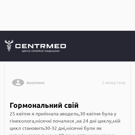
Запитання до
CENTRMED: Задай питання лікарю онлайн
Анонімно
2 місяці тому
Гормональний свій
25 квітня я приймала аводель,30 квітня була у
гінеколога,місячні почалися ,на 24 дні циклу,мій
цикл становить30-32 дні,місячні були як