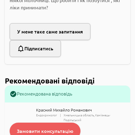
ніякої молочниці. Що робити і як позбутися , які
ліки принимати?
У мене таке саме запитання
Підписатись
Рекомендовані відповіді
Рекомендована відповідь
Красний Михайло Романович
Ендокринолог
Хмельницька область
Кам'янець-
Подільський
Замовити консультацію