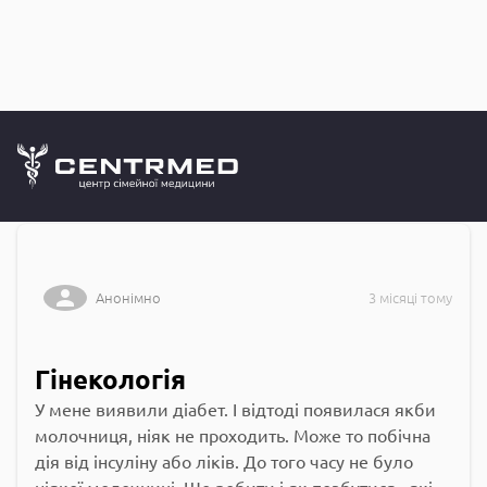
Запитання до
CENTRMED: Задай питання лікарю онлайн
Анонімно
3 місяці тому
Гінекологія
У мене виявили діабет. І відтоді появилася якби
молочниця, ніяк не проходить. Може то побічна
дія від інсуліну або ліків. До того часу не було