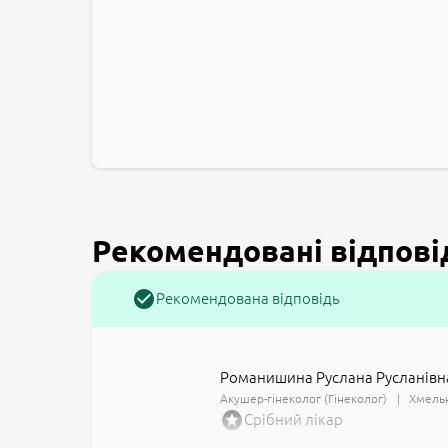
Рекомендовані відпові
Рекомендована відповідь
Романишина Руслана Русланівн
Акушер-гінеколог (Гінеколог)
Хмельн
Срібний лікар