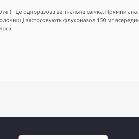
0 мг) - це одноразова вагінальна свічка. Прямий ан
молочниці застосовують флуконазол 150 мг всереди
лога.