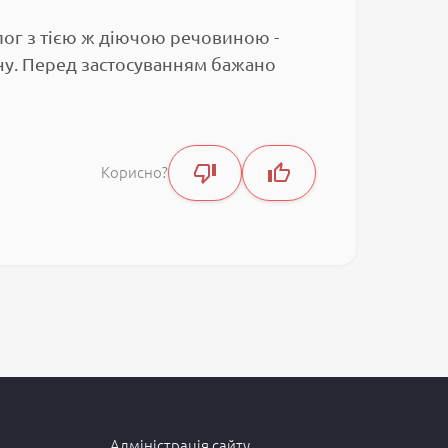
алог з тією ж діючою речовиною -
ну. Перед застосуванням бажано
Корисно?
Адміністрація сайту