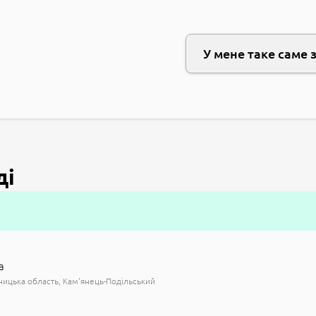
У мене таке саме 
ді
а
ицька область
Кам'янець-Подільський