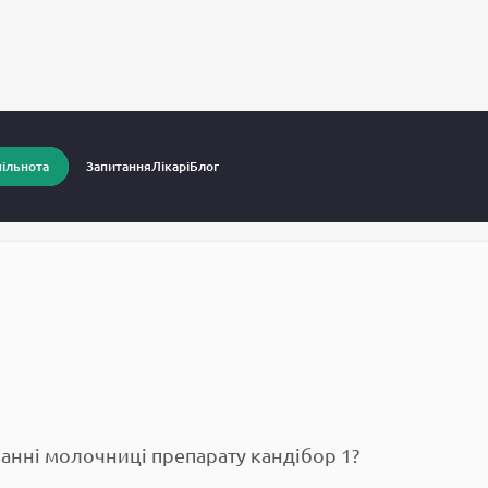
питання до лікарів
Гінеколог
ільнота
Запитання
Лікарі
Блог
анні молочниці препарату кандібор 1?