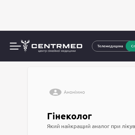
За
CENTRMED: Задай питання лікарю онлайн
Телемедицина
Сп
Анонімно
Гінеколог
Який найкращий аналог при лікув